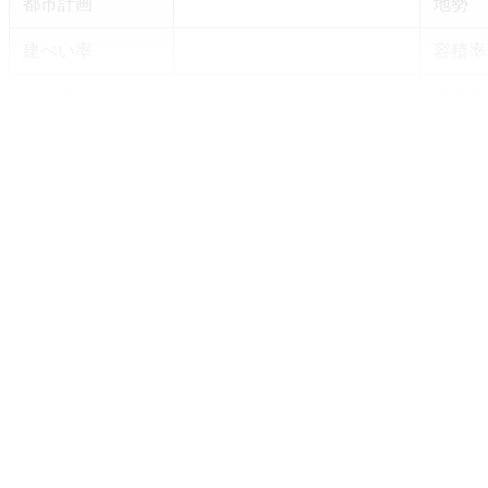
都市計画
地勢
建ぺい率
容積率
土地権利
接道状
接道方向1
接道間
接道種別1
接道幅
周辺環境
小学校区
村雲小学校
中学校区
円上中学校
設備・条件
状態