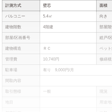
計測方式
壁芯
面積
バルコニー
5.4㎡
向き
建物階数
4階建
部屋階
部屋/区画番号
総戸/
建物構造
ＲＣ
ペット
管理費
10,740円
修繕積
駐車場
有り 9,000円/月
間取内容
取引態様
一般
現況
地目
用途地