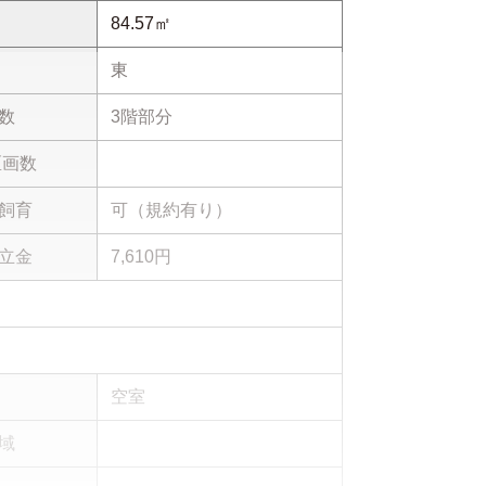
84.57㎡
東
数
3階部分
区画数
飼育
可（規約有り）
立金
7,610円
空室
域