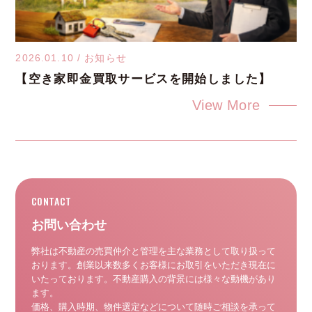
2026.01.10
/
お知らせ
【空き家即金買取サービスを開始しました】
View More
お問い合わせ
弊社は不動産の売買仲介と管理を主な業務として取り扱って
おります。
創業以来数多くお客様にお取引をいただき現在に
いたっております。
不動産購入の背景には様々な動機があり
ます。
価格、購入時期、物件選定などについて随時ご相談を承って